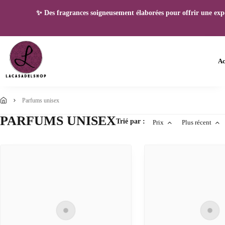
✨ Des fragrances soigneusement élaborées pour offrir une expéri
Ac
parfums unisex
PARFUMS UNISEX
Trié par :
Prix
Plus récent